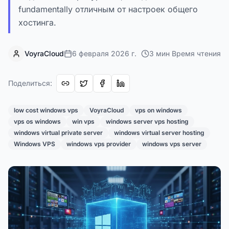
fundamentally отличным от настроек общего
хостинга.
VoyraCloud
6 февраля 2026 г.
3
мин
Время чтения
Поделиться
:
low cost windows vps
VoyraCloud
vps on windows
vps os windows
win vps
windows server vps hosting
windows virtual private server
windows virtual server hosting
Windows VPS
windows vps provider
windows vps server