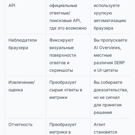
API
официальные
используете
ответные/
хрупкую
поисковые API,
автоматизацию
где это возможно
браузера
Наблюдатели
Фиксируют
Вы пропускаете
браузера
визуальные
AI Overviews,
поверхности
местные
ответов и
различия SERP
скриншоты
и UI-цитаты
Извлечение/
Преобразует
Вы собираете
оценка
сырые ответы в
доказательства,
метрики
но не сигнал
для принятия
решения
Отчетность
Преобразует
Агент
метрики в
становится