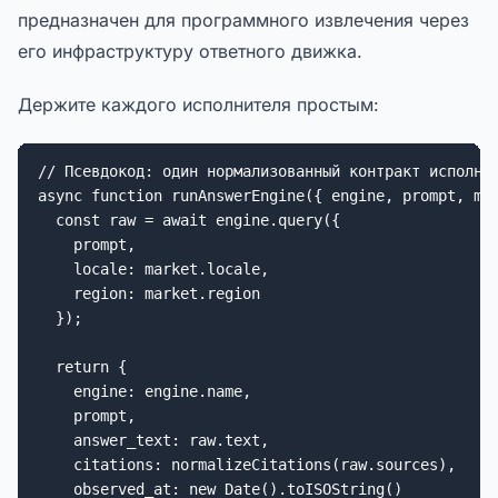
предназначен для программного извлечения через
его инфраструктуру ответного движка.
Держите каждого исполнителя простым:
// Псевдокод: один нормализованный контракт исполнит
async function runAnswerEngine({ engine, prompt, mar
  const raw = await engine.query({

    prompt,

    locale: market.locale,

    region: market.region

  });

  return {

    engine: engine.name,

    prompt,

    answer_text: raw.text,

    citations: normalizeCitations(raw.sources),

    observed_at: new Date().toISOString()
