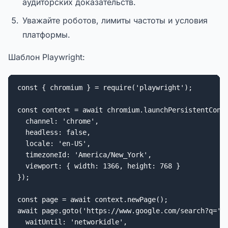
аудиторских доказательств.
Уважайте роботов, лимиты частоты и условия
платформы.
Шаблон Playwright:
const { chromium } = require('playwright');

const context = await chromium.launchPersistentConte
  channel: 'chrome',

  headless: false,

  locale: 'en-US',

  timezoneId: 'America/New_York',

  viewport: { width: 1366, height: 768 }

});

const page = await context.newPage();

await page.goto('https://www.google.com/search?q=' +
  waitUntil: 'networkidle',
