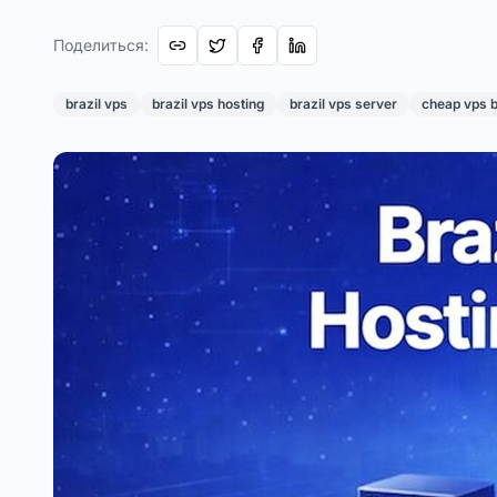
Поделиться
:
brazil vps
brazil vps hosting
brazil vps server
cheap vps b