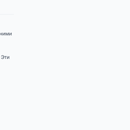
шними
 Эти