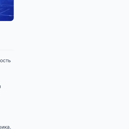
ость
и
фика.