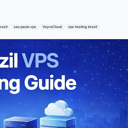
razil
sao paulo vps
VoyraCloud
vps hosting brazil