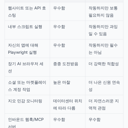
웹사이트 또는 API 호
우수함
작동하지만 보통
스팅
필요하지 않음
내부 스크립트 실행
우수함
작동하지만 과잉
일 수 있음
자신의 앱에 대해
우수함
작동하지만 필수
Playwright 실행
는 아님
장기 AI 브라우저 세
종종 도전받음
더 강력한 적합성
션
소셜 또는 마켓플레이
높은 마찰
더 나은 신원 연속
스 계정 작업
성
지오 민감 모니터링
데이터센터 위치
더 자연스러운 지
에 따라 다름
역적 관점
인바운드 웹훅/MCP
우수함
우수함
서버