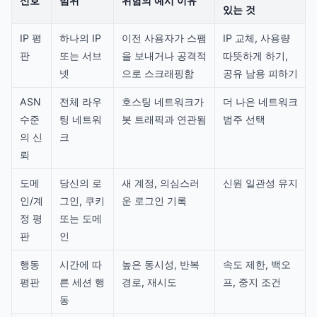
신호
범위
위험의 예시 이유
있는 것
IP 평
하나의 IP
이전 사용자가 스팸
IP 교체, 사용량
판
또는 서브
을 보내거나 공격적
따뜻하게 하기,
넷
으로 스크래핑함
공유 남용 피하기
ASN
전체 라우
호스팅 네트워크가
더 나은 네트워크
수준
팅 네트워
봇 트래픽과 연관됨
범주 선택
의 신
크
뢰
도메
당신의 로
새 계정, 의심스러
신원 일관성 유지
인/계
그인, 쿠키
운 로그인 기록
정 평
또는 도메
판
인
행동
시간에 따
높은 동시성, 반복
속도 제한, 백오
평판
른 세션 행
경로, 재시도
프, 중지 조건
동