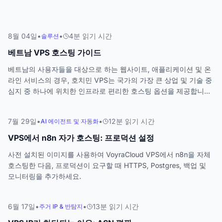
8월 04일
•
•
4
분
읽기 시간
솔루션
베트남 VPS 호스팅 가이드
베트남의 사용자들을 대상으로 하는 웹사이트, 애플리케이션 및 온
라인 서비스의 경우, 호치민 VPS는 국가의 가장 큰 상업 및 기술 중
심지 중 하나에 위치한 인프라로 편리한 호스팅 옵션을 제공합니다.
베트남에서 새로운 웹사이트를 시작하든, 기존 서비스를 확장하든,
동남아시아 사용자들을 위한 인프라를 구축하든, 호치민의 VPS는
7월 29일
•
•
12
분
읽기 시간
AI 에이전트 및 자동화
귀하의 프로젝트를 위한 유연한 기반을 제공할 수 있습니다.
VPS에서 n8n 자가 호스팅: 프로덕션 설정
사전 설치된 이미지를 사용하여 VoyraCloud VPS에서 n8n을 자체
호스팅한 다음, 프로덕션이 요구할 때 HTTPS, Postgres, 백업 및
모니터링을 추가하세요.
6월 17일
•
•
13
분
읽기 시간
주거 IP & 반탐지