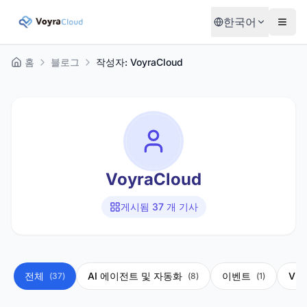
한국어
홈
블로그
작성자: VoyraCloud
VoyraCloud
게시됨
37
개 기사
전체
AI 에이전트 및 자동화
이벤트
VP
(
37
)
(
8
)
(
1
)