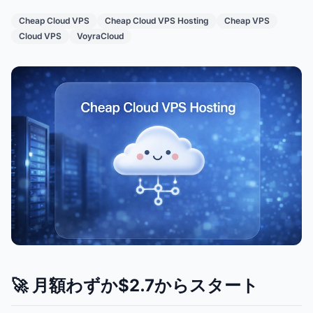
Cheap Cloud VPS
Cheap Cloud VPS Hosting
Cheap VPS
Cloud VPS
VoyraCloud
🚀 月額わずか$2.7からスタート