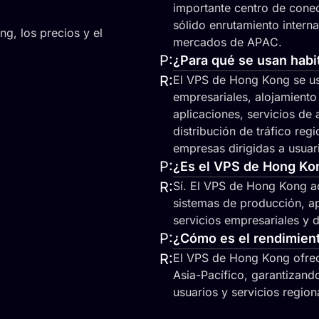
importante centro de conect
sólido enrutamiento interna
ng, los precios y el
mercados de APAC.
P:
¿Para qué se usan hab
R:
El VPS de Hong Kong se us
empresariales, alojamient
aplicaciones, servicios de 
distribución de tráfico re
empresas dirigidas a usuar
P:
¿Es el VPS de Hong Ko
R:
Sí. El VPS de Hong Kong ad
sistemas de producción, ap
servicios empresariales y 
P:
¿Cómo es el rendimient
R:
El VPS de Hong Kong ofrec
Asia-Pacífico, garantizand
usuarios y servicios region