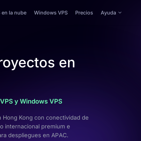
 en la nube
Windows VPS
Precios
Ayuda
royectos en
ud VPS y Windows VPS
en Hong Kong con conectividad de
to internacional premium e
para despliegues en APAC.