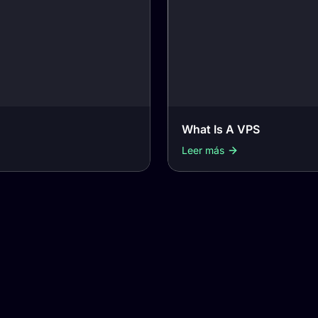
What Is A VPS
Leer más