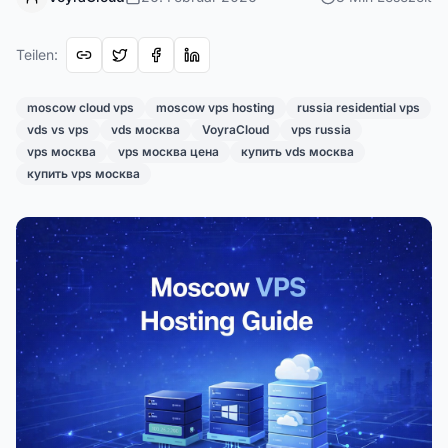
Teilen
:
moscow cloud vps
moscow vps hosting
russia residential vps
vds vs vps
vds москва
VoyraCloud
vps russia
vps москва
vps москва цена
купить vds москва
купить vps москва