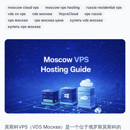
moscow cloud vps
moscow vps hosting
russia residential vps
vds vs vps
vds москва
VoyraCloud
vps russia
vps москва
vps москва цена
купить vds москва
купить vps москва
莫斯科VPS（VDS Москва）是一个位于俄罗斯莫斯科的