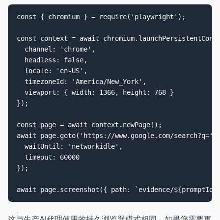
const { chromium } = require('playwright');

const context = await chromium.launchPersistentConte
  channel: 'chrome',

  headless: false,

  locale: 'en-US',

  timezoneId: 'America/New_York',

  viewport: { width: 1366, height: 768 }

});

const page = await context.newPage();

await page.goto('https://www.google.com/search?q=' +
  waitUntil: 'networkidle',

  timeout: 60000

});

await page.screenshot({ path: `evidence/${promptId}
这与生产AI代理使用的持久浏览器模式相同。如果您需要更