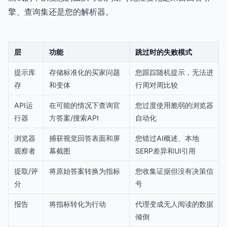
擎、查询集还是您的解析器。
层
功能
跳过时的失败模式
提示库
存储标准化的买家问题
您跟踪随机提示，无法进
存
和变体
行周对周比较
API运
在可能的情况下查询官
您过度使用脆弱的浏览器
行器
方答案/搜索API
自动化
浏览器
捕获视觉回答表面和屏
您错过AI概述、本地
观察者
幕截图
SERP差异和UI引用
提取/评
将原始答案转换为指标
您收集证据但没有决策信
分
号
报告
将指标转化为行动
代理变成无人阅读的数据
倾倒