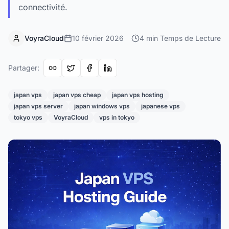
connectivité.
VoyraCloud
10 février 2026
4
min
Temps de Lecture
Partager
:
japan vps
japan vps cheap
japan vps hosting
japan vps server
japan windows vps
japanese vps
tokyo vps
VoyraCloud
vps in tokyo